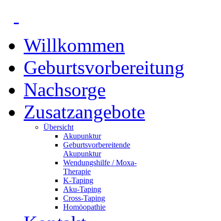
Willkommen
Geburtsvorbereitung
Nachsorge
Zusatzangebote
Übersicht
Akupunktur
Geburtsvorbereitende
Akupunktur
Wendungshilfe / Moxa-
Therapie
K-Taping
Aku-Taping
Cross-Taping
Homöopathie